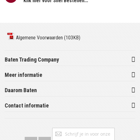
Klik hier voor Snel Bestellen...
Algemene Voorwaarden (103KB)
Baten Trading Company
Meer informatie
Daarom Baten
Contact informatie
Abonneer
Inschrijv
u