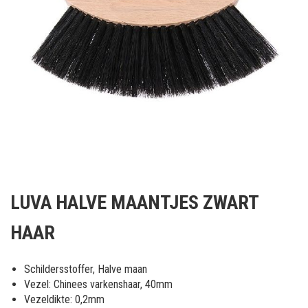
Ga
naar
LUVA HALVE MAANTJES ZWART
het
begin
HAAR
van
de
afbeeldingen-
Schildersstoffer, Halve maan
gallerij
Vezel: Chinees varkenshaar, 40mm
Vezeldikte: 0,2mm