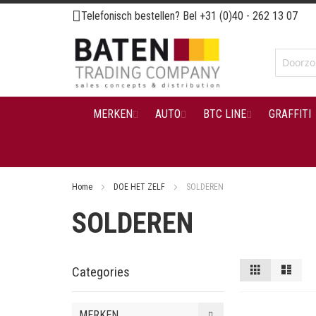
Ga
Telefonisch bestellen? Bel
+31 (0)40 - 262 13 07
naar
de
inhoud
MERKEN
AUTO
BTC LINE
GRAFFITI
Home
DOE HET ZELF
SOLDEREN
SOLDEREN
Tonen
Foto-
Lijst
Categories
tabel
als
MERKEN