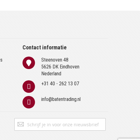
Contact informatie
is
Steenoven 48
n
5626 DK Eindhoven
Nederland
+31 40 - 262 13 07
info@batentrading.nl
Abonneer
Inschrijven
u
op