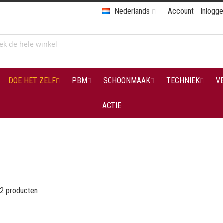
Nederlands
Account
Inlogg
DOE HET ZELF
PBM
SCHOONMAAK
TECHNIEK
V
ACTIE
2
producten