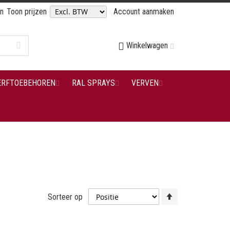
en
Toon prijzen
Account aanmaken
Winkelwagen
ERFTOEBEHOREN
RAL SPRAYS
VERVEN
Van
Sorteer op
hoog
naar
laag