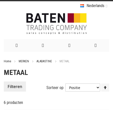
Nederlands
Ga
Home
MERKEN
ALABASTINE
METAAL
naar
METAAL
de
inhoud
Va
Filteren
Sorteer op
ho
na
6
producten
la
so