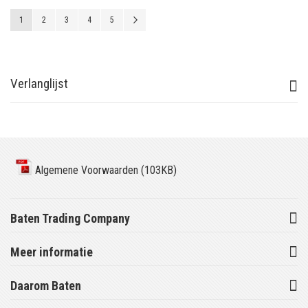
Pagina
U lees momenteel pagina
Pagina
Pagina
Pagina
Pagina
Pagina
Volgende
1
2
3
4
5
Verlanglijst
Algemene Voorwaarden (103KB)
Baten Trading Company
Meer informatie
Daarom Baten