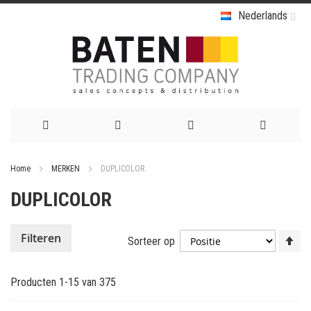
Nederlands
Ga
Home
MERKEN
DUPLICOLOR
naar
DUPLICOLOR
de
inhoud
Va
Filteren
Sorteer op
ho
na
Producten
1
-
15
van
375
la
so