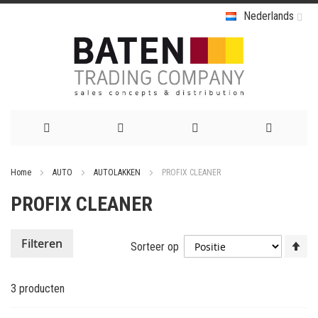
Nederlands
Ga
Home
AUTO
AUTOLAKKEN
PROFIX CLEANER
naar
PROFIX CLEANER
de
inhoud
Va
Filteren
Sorteer op
ho
na
3
producten
la
so