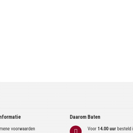
pagina
agina
olgende
nformatie
Daarom Baten
mene voorwaarden
Voor
14.00 uur
besteld 