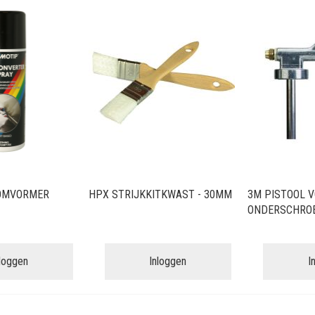
OMVORMER
HPX STRIJKKITKWAST - 30MM
3M PISTOOL 
ONDERSCHRO
nloggen
Inloggen
I