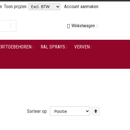
en
Toon prijzen
Account aanmaken
Winkelwagen
ERFTOEBEHOREN
RAL SPRAYS
VERVEN
Van
Sorteer op
hoog
naar
laag