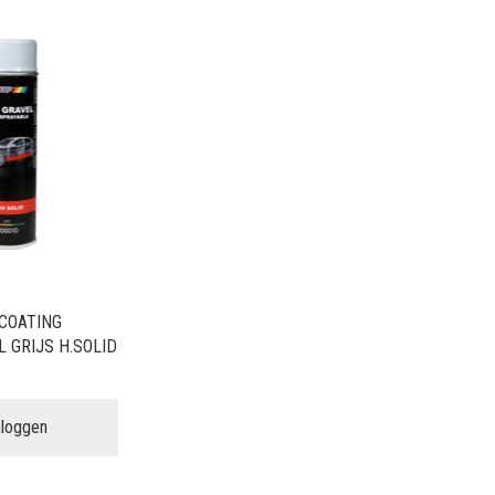
COATING
L GRIJS H.SOLID
nloggen