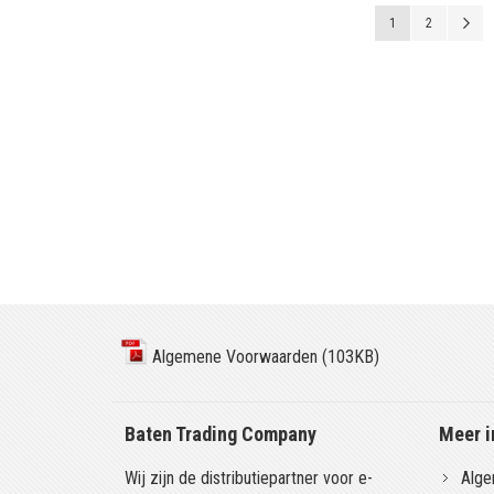
Pagina
U lees momenteel 
Pagina
P
V
1
2
Algemene Voorwaarden (103KB)
Baten Trading Company
Meer i
Wij zijn de distributiepartner voor e-
Alge