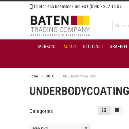
Ga
Telefonisch bestellen? Bel
+31 (0)40 - 262 13 07
naar
de
inhoud
MERKEN
AUTO
BTC LINE
GRAFFITI
Home
AUTO
UNDERBODYCOATINGS
UNDERBODYCOATIN
Tonen
Foto-
Lijst
Categories
tabel
als
MERKEN