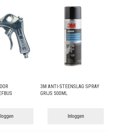
sorteren
VOOR
3M ANTI-STEENSLAG SPRAY
EFBUS
GRIJS 500ML
nloggen
Inloggen