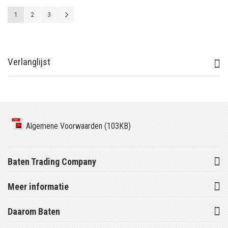
Pagina
U lees momenteel pagina
Pagina
Pagina
Pagina
Volgende
1
2
3
Verlanglijst
Algemene Voorwaarden (103KB)
Baten Trading Company
Meer informatie
Daarom Baten