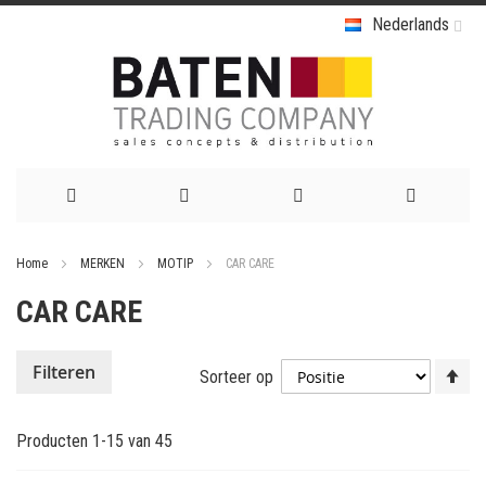
Nederlands
Ga
Home
MERKEN
MOTIP
CAR CARE
naar
CAR CARE
de
inhoud
Va
Filteren
Sorteer op
ho
na
Producten
1
-
15
van
45
la
so