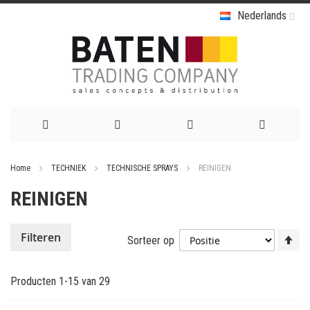
Nederlands
Ga
Home
TECHNIEK
TECHNISCHE SPRAYS
REINIGEN
naar
REINIGEN
de
inhoud
Va
Filteren
Sorteer op
ho
na
Producten
1
-
15
van
29
la
so