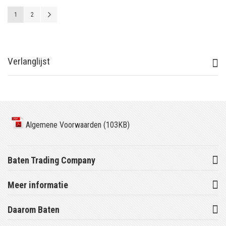
Pagina
U lees momenteel pagina
Pagina
Pagina
Volgende
1
2
Verlanglijst
Algemene Voorwaarden (103KB)
Baten Trading Company
Meer informatie
Daarom Baten