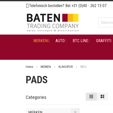
Ga
Telefonisch bestellen? Bel
+31 (0)40 - 262 13 07
naar
de
inhoud
MERKEN
AUTO
BTC LINE
GRAFFITI
Home
MERKEN
KLINGSPOR
PADS
PADS
Tonen
Foto-
Lijst
Categories
tabel
als
MERKEN