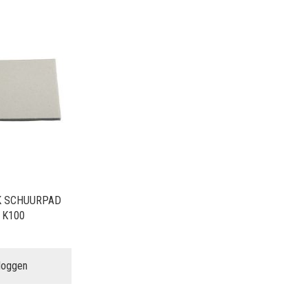
K SCHUURPAD
 K100
nloggen