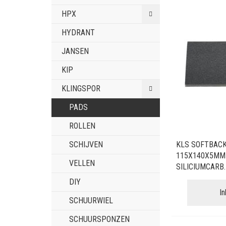
HPX
HYDRANT
JANSEN
KIP
KLINGSPOR
PADS
ROLLEN
SCHIJVEN
KLS SOFTBAC
115X140X5MM
VELLEN
SILICIUMCARB.
DIY
I
SCHUURWIEL
SCHUURSPONZEN