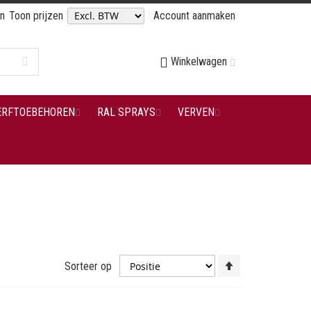
en
Toon prijzen
Account aanmaken
Winkelwagen
ERFTOEBEHOREN
RAL SPRAYS
VERVEN
Van
Sorteer op
hoog
naar
laag