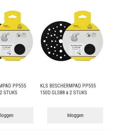
sorteren
MPAD PP555
KLS BESCHERMPAD PP555
 2 STUKS
150D GLS88 à 2 STUKS
nloggen
Inloggen