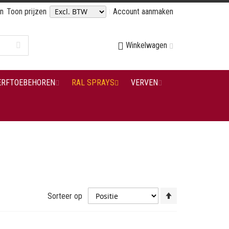
en
Toon prijzen
Account aanmaken
Winkelwagen
ERFTOEBEHOREN
RAL SPRAYS
VERVEN
Van
Sorteer op
hoog
naar
laag