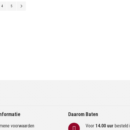
pagina
a
Pagina
Pagina
Pagina
Volgende
4
5
nformatie
Daarom Baten
mene voorwaarden
Voor
14.00 uur
besteld 