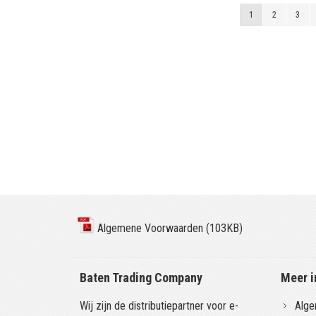
Pagina
U lees momenteel 
Pagina
Pagin
1
2
3
Algemene Voorwaarden (103KB)
Baten Trading Company
Meer i
Wij zijn de distributiepartner voor e-
Alge