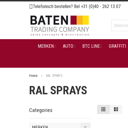
Ga
Telefonisch bestellen? Bel
+31 (0)40 - 262 13 07
naar
de
inhoud
MERKEN
AUTO
BTC LINE
GRAFFITI
Home
RAL SPRAYS
RAL SPRAYS
Tonen
Foto-
Lijst
Categories
tabel
als
MERKEN