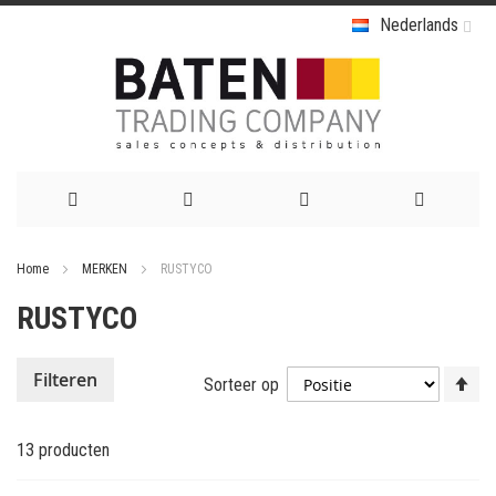
Nederlands
Ga
Home
MERKEN
RUSTYCO
naar
RUSTYCO
de
inhoud
Va
Filteren
Sorteer op
ho
na
13
producten
la
so