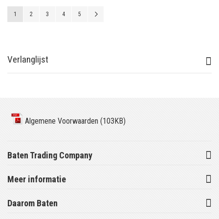
Pagina
U lees momenteel pagina
Pagina
Pagina
Pagina
Pagina
Pagina
Volgende
1
2
3
4
5
Verlanglijst
Algemene Voorwaarden (103KB)
Baten Trading Company
Meer informatie
Daarom Baten