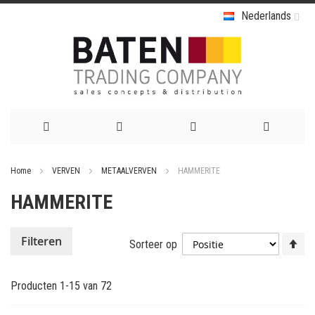
Nederlands
Ga
Home
VERVEN
METAALVERVEN
HAMMERITE
naar
HAMMERITE
de
inhoud
Va
Filteren
Sorteer op
ho
na
Producten
1
-
15
van
72
la
so