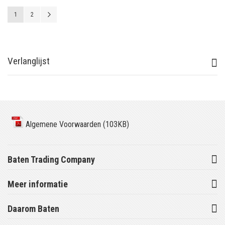
Pagina
U lees momenteel pagina
Pagina
Pagina
Volgende
1
2
Verlanglijst
Algemene Voorwaarden (103KB)
Baten Trading Company
Meer informatie
Daarom Baten