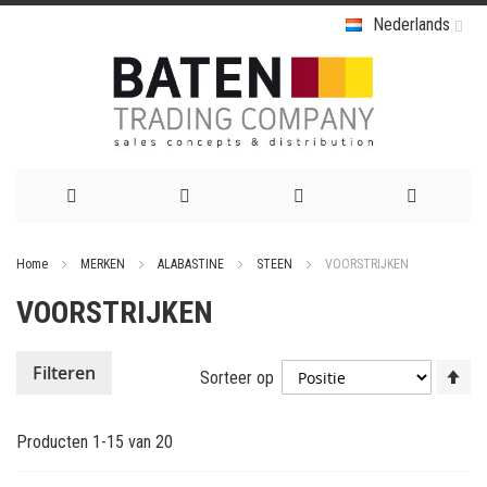
Nederlands
Ga
Home
MERKEN
ALABASTINE
STEEN
VOORSTRIJKEN
naar
VOORSTRIJKEN
de
inhoud
Va
Filteren
Sorteer op
ho
na
Producten
1
-
15
van
20
la
so