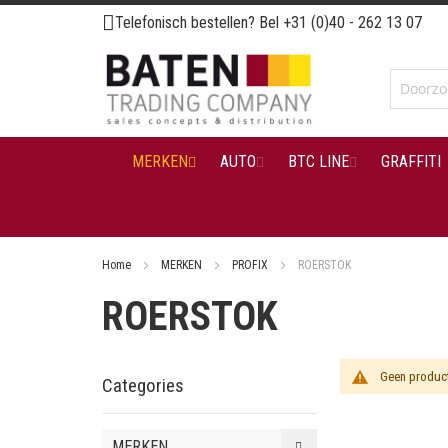
Ga
Telefonisch bestellen? Bel
+31 (0)40 - 262 13 07
naar
de
inhoud
MERKEN
AUTO
BTC LINE
GRAFFITI
Home
MERKEN
PROFIX
ROERSTOK
ROERSTOK
Geen product
Categories
MERKEN