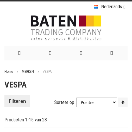
Nederlands
Ga
Home
MERKEN
VESPA
naar
VESPA
de
inhoud
Va
Filteren
Sorteer op
ho
na
Producten
1
-
15
van
28
la
so