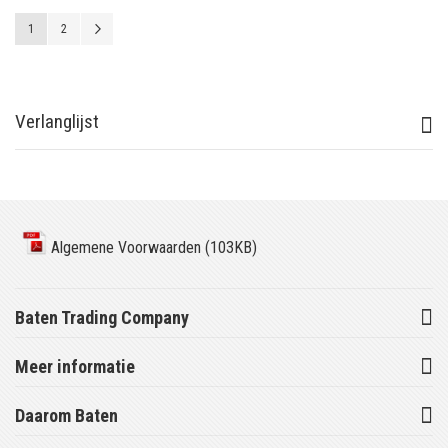
Pagina
U lees momenteel pagina
Pagina
Pagina
Volgende
1
2
Verlanglijst
Algemene Voorwaarden (103KB)
Baten Trading Company
Meer informatie
Daarom Baten