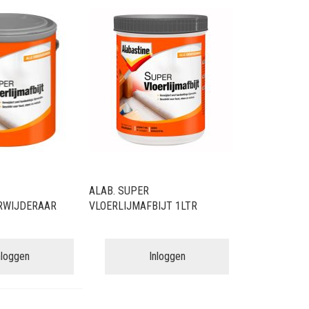
sorteren
ALAB. SUPER
RWIJDERAAR
VLOERLIJMAFBIJT 1LTR
nloggen
Inloggen