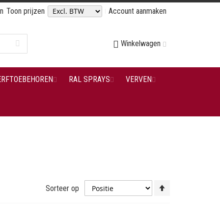
en
Toon prijzen
Account aanmaken
Winkelwagen
ERFTOEBEHOREN
RAL SPRAYS
VERVEN
Van
Sorteer op
hoog
naar
laag