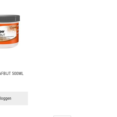
AFBIJT 500ML
nloggen