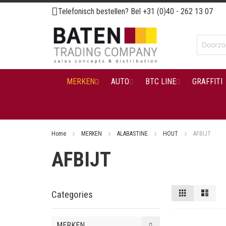
Ga
Telefonisch bestellen? Bel
+31 (0)40 - 262 13 07
naar
de
inhoud
MERKEN
AUTO
BTC LINE
GRAFFITI
Home
MERKEN
ALABASTINE
HOUT
AFBIJT
AFBIJT
Tonen
Foto-
Lijst
Categories
tabel
als
MERKEN