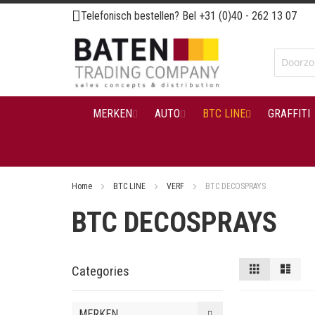
Ga
Telefonisch bestellen? Bel
+31 (0)40 - 262 13 07
naar
de
inhoud
MERKEN
AUTO
BTC LINE
GRAFFITI
Home
BTC LINE
VERF
BTC DECOSPRAYS
BTC DECOSPRAYS
Tonen
Foto-
Lijst
Categories
tabel
als
MERKEN