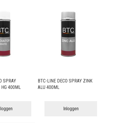
sorteren
O SPRAY
BTC-LINE DECO SPRAY ZINK
 HG 400ML
ALU 400ML
nloggen
Inloggen