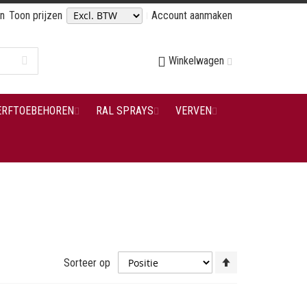
en
Toon prijzen
Account aanmaken
Winkelwagen
ERFTOEBEHOREN
RAL SPRAYS
VERVEN
Van
Sorteer op
hoog
naar
laag