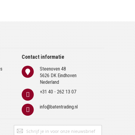
Contact informatie
is
Steenoven 48
n
5626 DK Eindhoven
Nederland
+31 40 - 262 13 07
info@batentrading.nl
Abonneer
Inschrijven
u