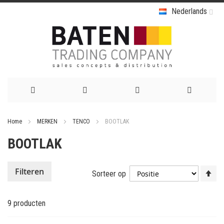
Nederlands
Ga
Home
MERKEN
TENCO
BOOTLAK
naar
BOOTLAK
de
inhoud
Va
Filteren
Sorteer op
ho
na
9
producten
la
so