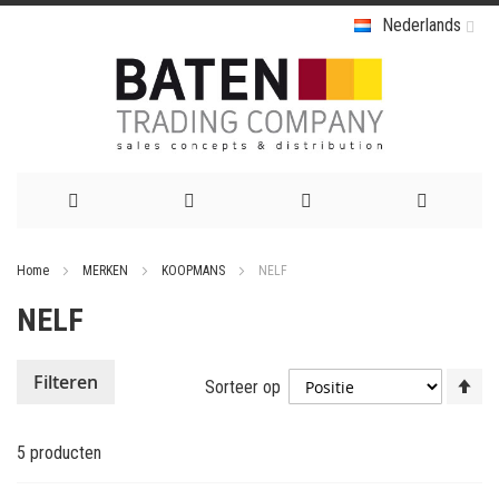
Nederlands
Ga
Home
MERKEN
KOOPMANS
NELF
naar
NELF
de
inhoud
Va
Filteren
Sorteer op
ho
na
5
producten
la
so