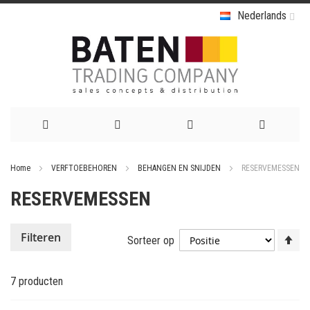
Nederlands
Ga
Home
VERFTOEBEHOREN
BEHANGEN EN SNIJDEN
RESERVEMESSEN
naar
RESERVEMESSEN
de
inhoud
Va
Filteren
Sorteer op
ho
na
7
producten
la
so