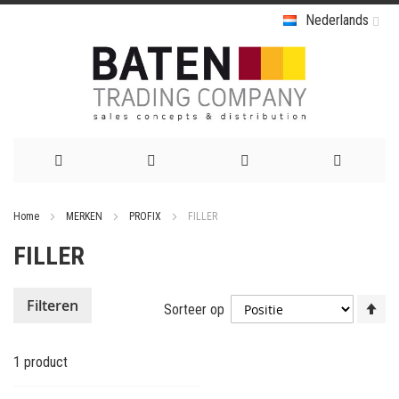
Nederlands
Ga
Home
MERKEN
PROFIX
FILLER
naar
FILLER
de
inhoud
Va
Filteren
Sorteer op
ho
na
1
product
la
so