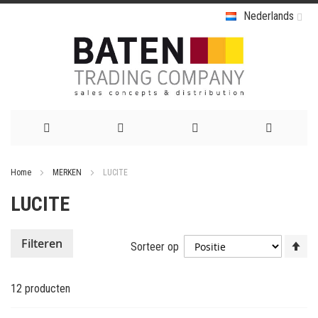
Nederlands
Ga
Home
MERKEN
LUCITE
naar
LUCITE
de
inhoud
Va
Filteren
Sorteer op
ho
na
12
producten
la
so