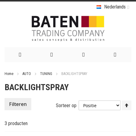
Nederlands
Ga
Home
AUTO
TUNING
BACKLIGHTSPRAY
naar
BACKLIGHTSPRAY
de
inhoud
Va
Filteren
Sorteer op
ho
na
3
producten
la
so