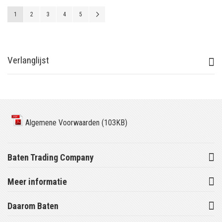
Pagina
U lees momenteel pagina
Pagina
Pagina
Pagina
Pagina
Pagina
Volgende
1
2
3
4
5
Verlanglijst
Algemene Voorwaarden (103KB)
Baten Trading Company
Meer informatie
Daarom Baten