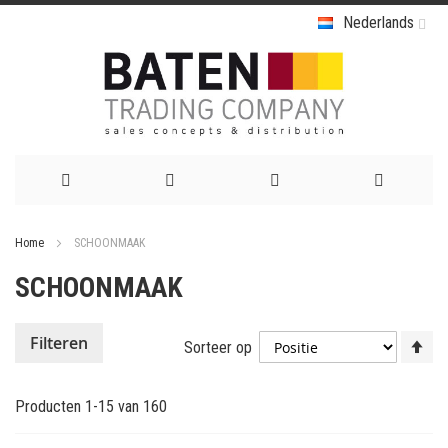
Nederlands
Ga
Home
SCHOONMAAK
naar
SCHOONMAAK
de
inhoud
Va
Filteren
Sorteer op
ho
na
Producten
1
-
15
van
160
la
so