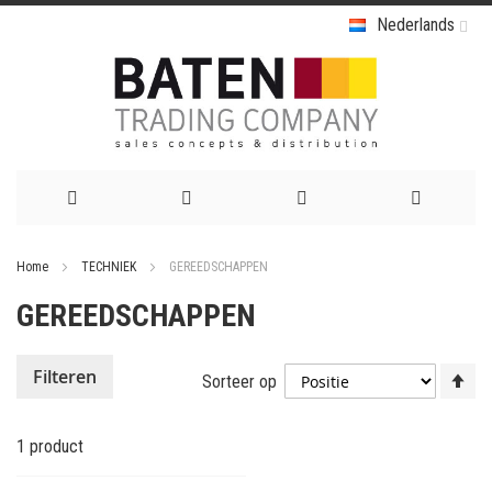
Nederlands
Ga
Home
TECHNIEK
GEREEDSCHAPPEN
naar
GEREEDSCHAPPEN
de
inhoud
Va
Filteren
Sorteer op
ho
na
1
product
la
so