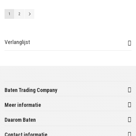
Pagina
U lees momenteel pagina
Pagina
Pagina
Volgende
1
2
Verlanglijst
Baten Trading Company
Meer informatie
Daarom Baten
Contact informatie