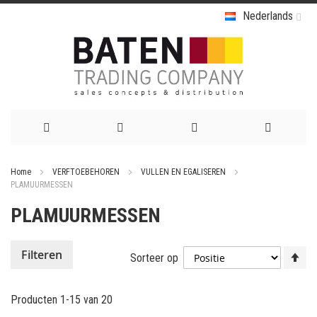
Nederlands
Ga
Home
VERFTOEBEHOREN
VULLEN EN EGALISEREN
naar
PLAMUURMESSEN
de
PLAMUURMESSEN
inhoud
Va
Filteren
Sorteer op
ho
na
Producten
1
-
15
van
20
la
so