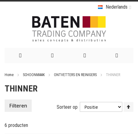
Nederlands
Ga
Home
SCHOONMAAK
ONTVETTERS EN REINIGERS
THINNER
naar
THINNER
de
inhoud
Va
Filteren
Sorteer op
ho
na
6
producten
la
so