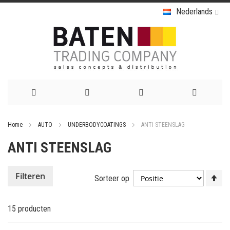
Nederlands
Ga
Home
AUTO
UNDERBODYCOATINGS
ANTI STEENSLAG
naar
ANTI STEENSLAG
de
inhoud
Va
Filteren
Sorteer op
ho
na
15
producten
la
so