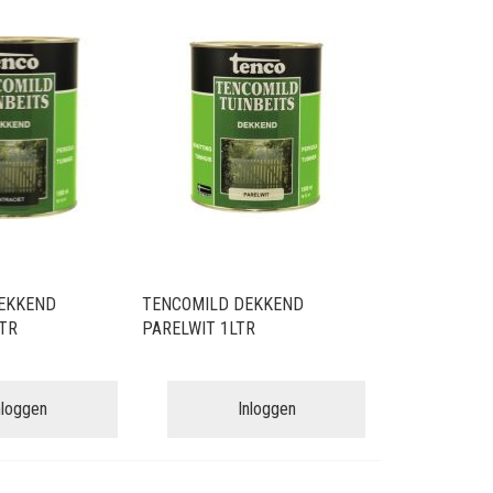
sorteren
EKKEND
TENCOMILD DEKKEND
TR
PARELWIT 1LTR
nloggen
Inloggen