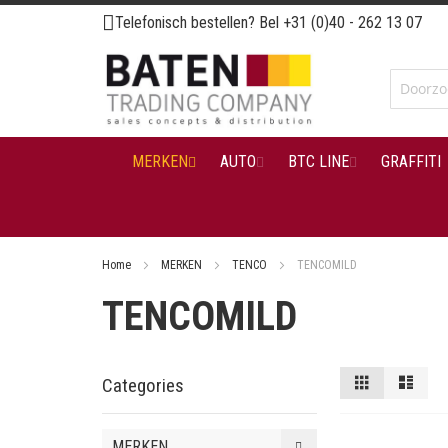
Ga
Telefonisch bestellen? Bel
+31 (0)40 - 262 13 07
naar
de
inhoud
MERKEN
AUTO
BTC LINE
GRAFFITI
Home
MERKEN
TENCO
TENCOMILD
TENCOMILD
Tonen
Foto-
Lijst
Categories
tabel
als
MERKEN