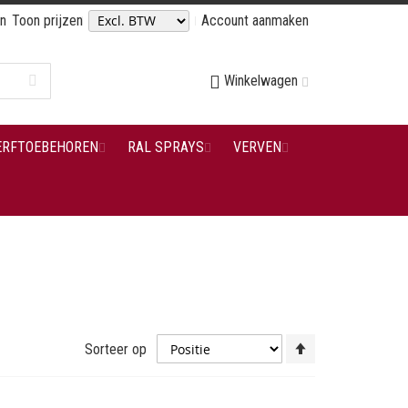
en
Toon prijzen
Account aanmaken
Winkelwagen
ERFTOEBEHOREN
RAL SPRAYS
VERVEN
Van
Sorteer op
hoog
naar
laag