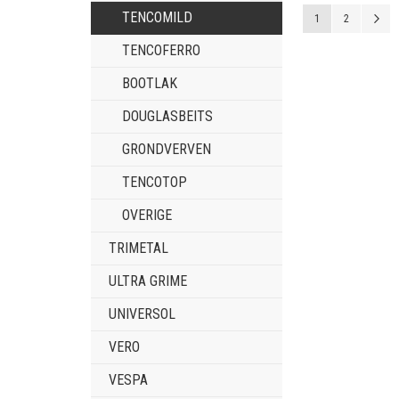
Pagina
TENCOMILD
U lees momenteel 
Pagina
P
V
1
2
TENCOFERRO
BOOTLAK
DOUGLASBEITS
GRONDVERVEN
TENCOTOP
OVERIGE
TRIMETAL
ULTRA GRIME
UNIVERSOL
VERO
VESPA