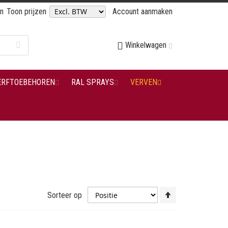
en
Toon prijzen
Account aanmaken
Winkelwagen
ERFTOEBEHOREN
RAL SPRAYS
VERVEN
Van
Sorteer op
hoog
naar
laag