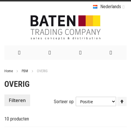
Nederlands
Ga
Home
PBM
OVERIG
naar
OVERIG
de
inhoud
Va
Filteren
Sorteer op
ho
na
10
producten
la
so