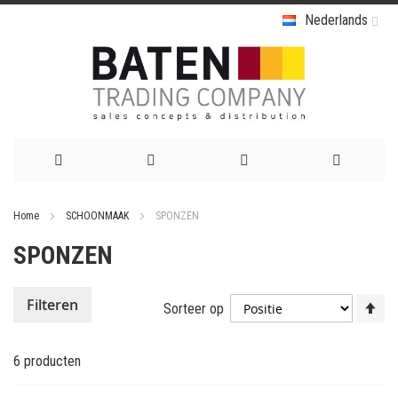
Nederlands
Ga
Home
SCHOONMAAK
SPONZEN
naar
SPONZEN
de
inhoud
Va
Filteren
Sorteer op
ho
na
6
producten
la
so