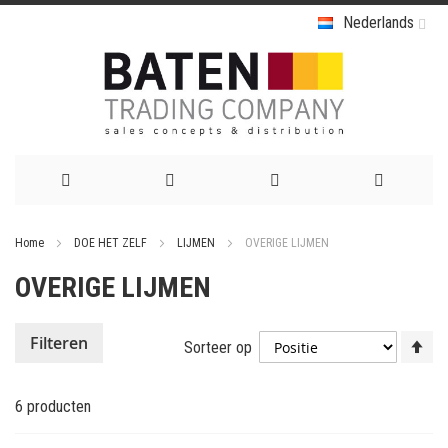
Nederlands
Ga
Home
DOE HET ZELF
LIJMEN
OVERIGE LIJMEN
naar
OVERIGE LIJMEN
de
inhoud
Va
Filteren
Sorteer op
ho
na
6
producten
la
so