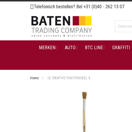
Ga
Telefonisch bestellen? Bel
+31 (0)40 - 262 13 07
naar
de
inhoud
MERKEN
AUTO
BTC LINE
GRAFFITI
Home
CE CREATIVE PUNTPENSEEL 8
Ga
naar
het
einde
van
de
afbeeldingen-