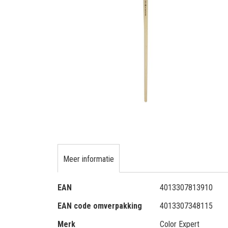
gallerij
Ga
naar
het
begin
Meer informatie
van
de
afbeeldingen-
Meer
EAN
4013307813910
gallerij
informatie
EAN code omverpakking
4013307348115
Merk
Color Expert