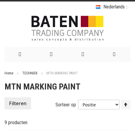
Nederlands
Ga
Home
TECHNIEK
MTN MARKING PAINT
naar
MTN MARKING PAINT
de
inhoud
Va
Filteren
Sorteer op
ho
na
9
producten
la
so