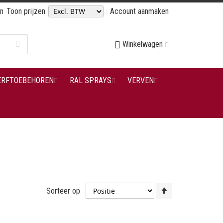
en
Toon prijzen
Account aanmaken
Winkelwagen
ERFTOEBEHOREN
RAL SPRAYS
VERVEN
Van
Sorteer op
hoog
naar
laag