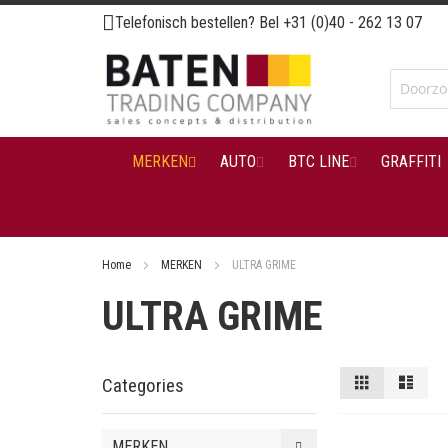
Ga
Telefonisch bestellen? Bel
+31 (0)40 - 262 13 07
naar
de
inhoud
MERKEN
AUTO
BTC LINE
GRAFFITI
Home
MERKEN
ULTRA GRIME
ULTRA GRIME
Tonen
Foto-
Lijst
Categories
tabel
als
MERKEN