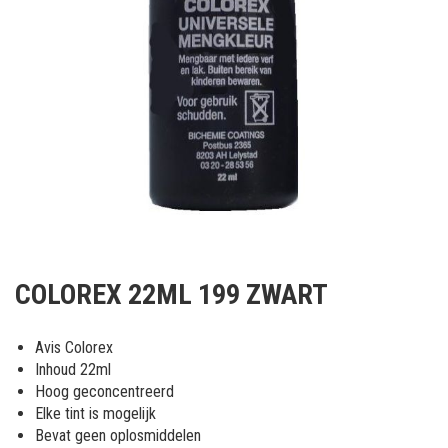
Ga
naar
COLOREX 22ML 199 ZWART
het
begin
van
Avis Colorex
de
Inhoud 22ml
afbeeldingen-
Hoog geconcentreerd
gallerij
Elke tint is mogelijk
Bevat geen oplosmiddelen