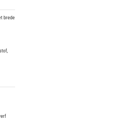
et brede
stof,
verf