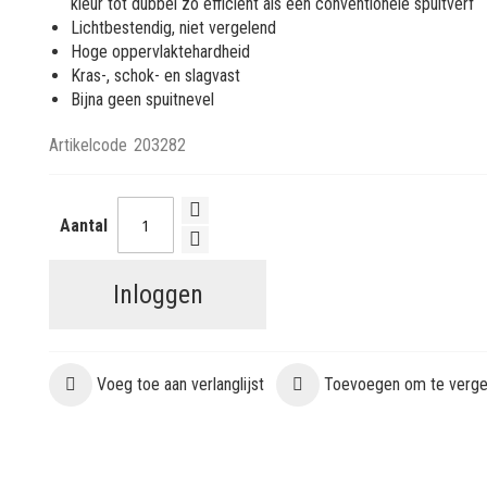
kleur tot dubbel zo efficiënt als een conventionele spuitverf
Lichtbestendig, niet vergelend
Hoge oppervlaktehardheid
Kras-, schok- en slagvast
Bijna geen spuitnevel
Artikelcode
203282
Aantal
Inloggen
Voeg toe aan verlanglijst
Toevoegen om te vergel