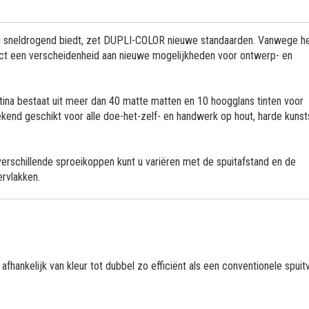
en sneldrogend biedt, zet DUPLI-COLOR nieuwe standaarden. Vanwege h
uct een verscheidenheid aan nieuwe mogelijkheden voor ontwerp- en
ina bestaat uit meer dan 40 matte matten en 10 hoogglans tinten voor
ekend geschikt voor alle doe-het-zelf- en handwerk op hout, harde kunst
verschillende sproeikoppen kunt u variëren met de spuitafstand en de
ervlakken.
ankelijk van kleur tot dubbel zo efficiënt als een conventionele spuit