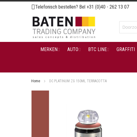
Ga
Telefonisch bestellen? Bel
+31 (0)40 - 262 13 07
naar
de
inhoud
MERKEN
AUTO
BTC LINE
GRAFFITI
Home
DC PLATINUM ZG 150ML TERRACOTTA
Ga
naar
het
einde
van
de
afbeeldingen-