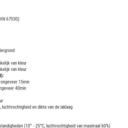
DIN 67530):
dergrond:
elijk van kleur
elijk van kleur.
):
na ongeveer 15min
 ongeveer 40min
ur
 luchtvochtigheid en dikte van de laklaag.
e omstandigheden (10° - 25°C, luchtvochtigheid van maximaal 60%)