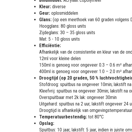
Bindmiddel:
Acrylaat copolymeer
Kleur:
diverse
Geur:
oplosmiddelen
Glans:
(op een meethoek van 60 graden volgens 
Hoogglans: 80 gloss units
Zijdeglans: 30 – 35 gloss units
Mat: 5 - 10 gloss units
Efficiëntie:
Afhankelijk van de consistentie en kleur van de on
12ml voor kleine delen
150ml is genoeg voor ongeveer 0.3 – 0.6 m² afhank
400ml is genoeg voor ongeveer 1.0 – 2.0 m² afhank
Droogtijd (op 20 graden, 50 % luchtvochtigheid
Stofdroog: spuitbus na ongeveer 10min; lakstift 
Kleefvrij: spuitbus na ongeveer 30min; lakstift na
Overspuitbaar met 2k lak: ongeveer 30min
Uitgehard: spuitbus na 2 uur, lakstift ongeveer 24 u
Droogtijd is afhankelijk van omgevingstemperatuur,
Temperatuurbestendig:
tot 80°C
Opslag:
Spuitbus: 10 jaar, lakstift: 5 jaar, indien in juist