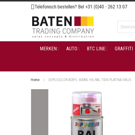
Ga
Telefonisch bestellen? Bel
+31 (0)40 - 262 13 07
naar
de
inhoud
MERKEN
AUTO
BTC LINE
GRAFFITI
Home
DUPLICOLOR ACRYL 400ML HG RAL 7036 PLATINA GRIJS
Ga
naar
het
einde
van
de
afbeeldingen-