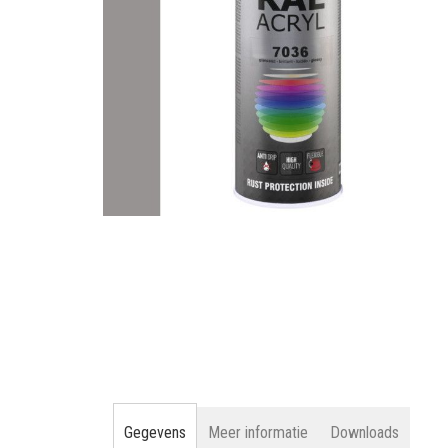
gallerij
Ga
naar
het
begin
van
de
afbeeldingen-
gallerij
Gegevens
Meer informatie
Downloads