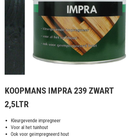
Ga
naar
KOOPMANS IMPRA 239 ZWART
het
begin
2,5LTR
van
de
afbeeldingen-
Kleurgevende impregneer
gallerij
Voor al het tuinhout
Ook voor geïmpregneerd hout