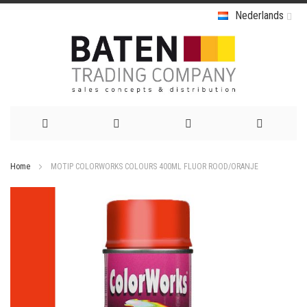
Nederlands
Ga
Home
MOTIP COLORWORKS COLOURS 400ML FLUOR ROOD/ORANJE
naar
Ga
de
naar
het
inhoud
einde
van
de
afbeeldingen-
gallerij