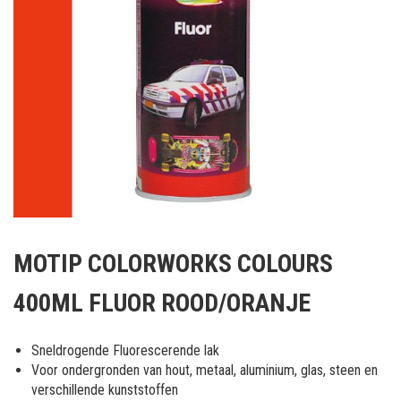
Ga
naar
MOTIP COLORWORKS COLOURS
het
begin
400ML FLUOR ROOD/ORANJE
van
de
afbeeldingen-
Sneldrogende Fluorescerende lak
gallerij
Voor ondergronden van hout, metaal, aluminium, glas, steen en
verschillende kunststoffen