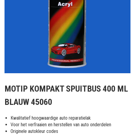
Ga
naar
MOTIP KOMPAKT SPUITBUS 400 ML
het
begin
BLAUW 45060
van
de
afbeeldingen-
Kwalitatief hoogwaardige auto reparatielak
gallerij
Voor het verfraaien en herstellen van auto onderdelen
Originele autokleur codes