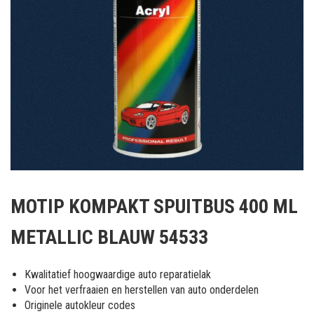
Ga
naar
MOTIP KOMPAKT SPUITBUS 400 ML
het
begin
METALLIC BLAUW 54533
van
de
afbeeldingen-
Kwalitatief hoogwaardige auto reparatielak
gallerij
Voor het verfraaien en herstellen van auto onderdelen
Originele autokleur codes