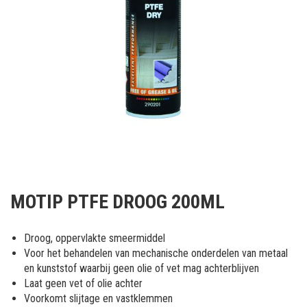
Ga
naar
MOTIP PTFE DROOG 200ML
het
begin
van
Droog, oppervlakte smeermiddel
de
Voor het behandelen van mechanische onderdelen van metaal
afbeeldingen-
en kunststof waarbij geen olie of vet mag achterblijven
gallerij
Laat geen vet of olie achter
Voorkomt slijtage en vastklemmen