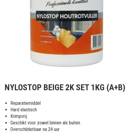
Ga
naar
NYLOSTOP BEIGE 2K SET 1KG (A+B)
het
begin
van
Reparatiemiddel
de
Hard elastisch
afbeeldingen-
Krimpvrij
gallerij
Geschikt voor zowel binnen als buiten
Overschilderbaar na 24 uur