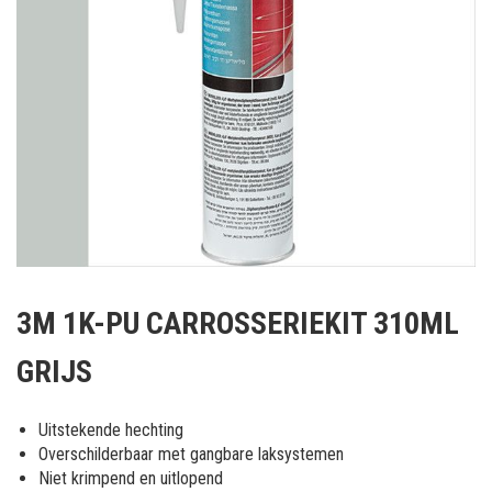
Ga
naar
3M 1K-PU CARROSSERIEKIT 310ML
het
begin
GRIJS
van
de
afbeeldingen-
Uitstekende hechting
gallerij
Overschilderbaar met gangbare laksystemen
Niet krimpend en uitlopend