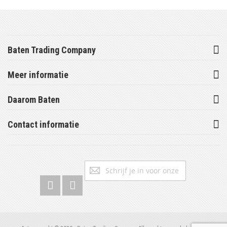
Baten Trading Company
Meer informatie
Daarom Baten
Contact informatie
Abonneer
Inschrijv
u
op
onze
nieuwsbrief