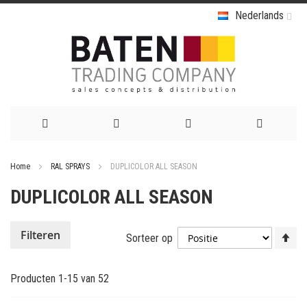
Nederlands
Ga
Home
RAL SPRAYS
DUPLICOLOR ALL SEASON
naar
DUPLICOLOR ALL SEASON
de
inhoud
Va
Filteren
Sorteer op
ho
na
Producten
1
-
15
van
52
la
so