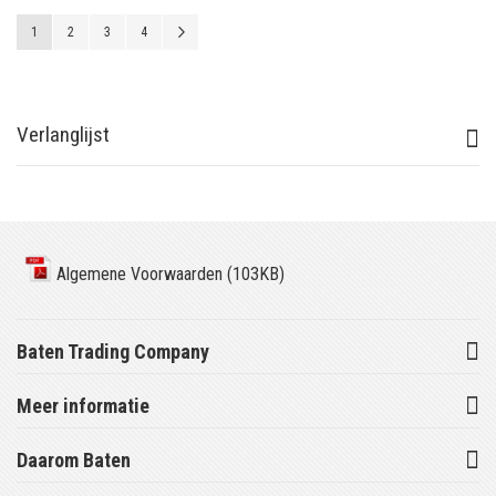
Pagina
U lees momenteel pagina
Pagina
Pagina
Pagina
Pagina
Volgende
1
2
3
4
Verlanglijst
Algemene Voorwaarden (103KB)
Baten Trading Company
Meer informatie
Daarom Baten