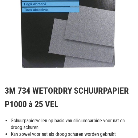
Ga
naar
3M 734 WETORDRY SCHUURPAPIER
het
begin
P1000 à 25 VEL
van
de
afbeeldingen-
Schuurpapiervellen op basis van siliciumcarbide voor nat en
gallerij
droog schuren
Kan zowel voor nat als droog schuren worden gebruikt