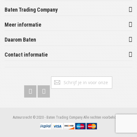
Baten Trading Company
Meer informatie
Daarom Baten
Contact informatie
Abonneer
Inschrijv
u
op
onze
nieuwsbrief
Auteursrecht © 2020 - Baten Trading Company Alle rechten voorbehouden.