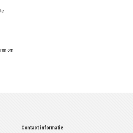
e
nte
huren om
Contact informatie