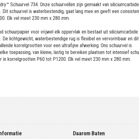
ry™ Schuurvel 734. Onze schuurvellen zijn gemaakt van siliciumcarbid
. Dit schuurvel is waterbestendig, gaat lang mee en geeft een consiste
1200. Elk vel meet 230 mm x 280 mm.
 schuurpapier voor vrijwel elk oppervlak en bestaat uit siliciumcarbide
 De lichtgewicht, waterbestendige rug is flexibel en vervormbaar en dit
illende korrelgrootten voor een ultrafijne afwerking. Ons schuurvel is
lke toepassing, van kleine, lastig te bereiken plaatsen tot intensief sc
aar in korrelgrootten P60 tot P1200. Elk vel meet 230 mm x 280 mm.
nformatie
Daarom Baten