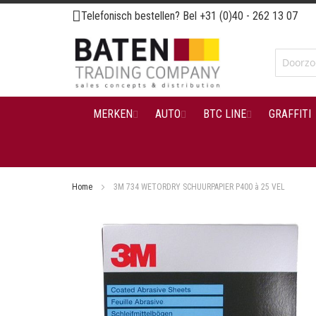
Ga
Telefonisch bestellen? Bel
+31 (0)40 - 262 13 07
naar
de
inhoud
MERKEN
AUTO
BTC LINE
GRAFFITI
Home
3M 734 WETORDRY SCHUURPAPIER P400 à 25 VEL
Ga
naar
het
einde
van
de
afbeeldingen-