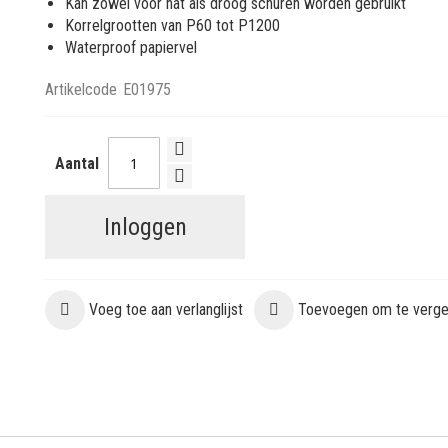
Kan zowel voor nat als droog schuren worden gebruikt
Korrelgrootten van P60 tot P1200
Waterproof papiervel
Artikelcode
E01975
Aantal
Inloggen
Voeg toe aan verlanglijst
Toevoegen om te vergel