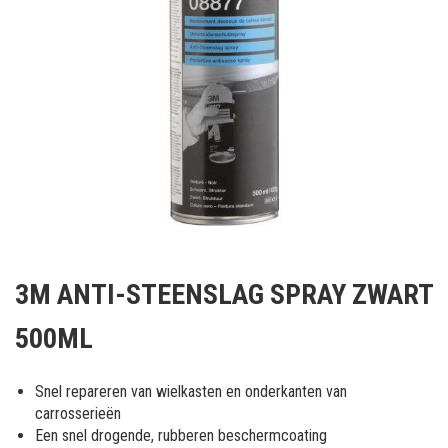
Ga
naar
3M ANTI-STEENSLAG SPRAY ZWART
het
begin
500ML
van
de
afbeeldingen-
Snel repareren van wielkasten en onderkanten van
gallerij
carrosserieën
Een snel drogende, rubberen beschermcoating